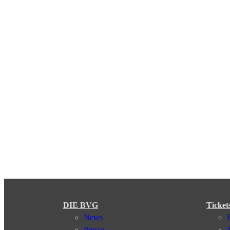
DIE BVG
Ticket
News
Presse