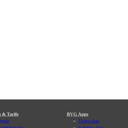
s & Tarife
BVG Apps
Preise
Ticket-App
Tarifübersicht
Fahrinfo-App