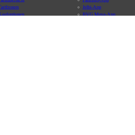
Tarifzonen
Jelbi-App
Kaufoptionen
BVG Muva-App
VBB-Tarif
BVG-Guthabenkarte
BVG Websites
#nachgefragt
Deutschlandticket
Umweltkarte
BVG Services
Schülerticket
Leichte Sprache
Firmen-Abo
Gebärdensprache
BVG Club
Social Media
Newsletter
Datenschutz
AGB
Nutzungsordnung
Fahrgastrechte
Kundengaran