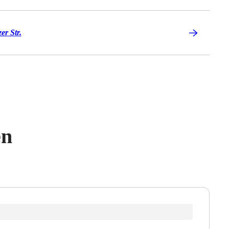
er Str.
en