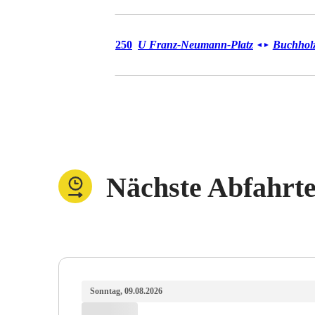
Bus 250
250
U Franz-Neumann-Platz
Buchholz
◄
►
Nächste Abfahrt
Sonntag, 09.08.2026