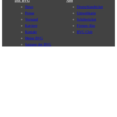
DIE BVG
Abo
News
Deutschlandticket
Presse
Umweltkarte
Vorstand
Schülerticket
Karriere
Firmen-Abo
Kontakt
BVG Club
Meine BVG
Satzung der BVG
Compliance
BVG Apps
Ticket-App
Fahrinfo-App
Verbindungen
Jelbi-App
Verbindungssuche
BVG Muva-App
Störungsmeldungen
Linienverläufe
Haltestellen
BVG Websites
Touristen Infos
#nachgefragt