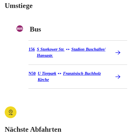
Umstiege
Bus
Bus 156
156
S Storkower Str.
Stadion Buschallee/​
◄
►
Hansastr.
Bus N50
N50
U Tierpark
Französisch Buchholz
◄
►
Kirche
Nächste Abfahrten