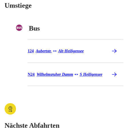
Umstiege
Bus
Bus 124
124
Aubertstr.
Alt-Heiligensee
◄
►
Bus N24
N24
Wilhelmsruher Damm
S Heiligensee
◄
►
Nächste Abfahrten