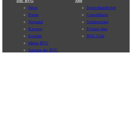
DIE BVG
Abo
News
Deutschlandticket
Presse
Umweltkarte
Vorstand
Schülerticket
Karriere
Firmen-Abo
Kontakt
BVG Club
Meine BVG
Satzung der BVG
Compliance
BVG Apps
Ticket-App
Fahrinfo-App
Verbindungen
Jelbi-App
Verbindungssuche
BVG Muva-App
Störungsmeldungen
Linienverläufe
Haltestellen
BVG Websites
Touristen Infos
#nachgefragt