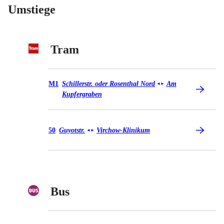
Umstiege
Tram
Tram M1
M1
Schillerstr. oder Rosenthal Nord
Am
◄
►
Kupfergraben
Tram 50
50
Guyotstr.
Virchow-Klinikum
◄
►
Bus