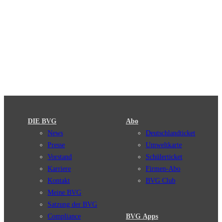
DIE BVG
Abo
News
Deutschlandticket
Presse
Umweltkarte
Vorstand
Schülerticket
Karriere
Firmen-Abo
Kontakt
BVG Club
Meine BVG
Satzung der BVG
Compliance
BVG Apps