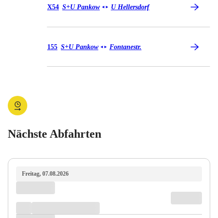
Bus X54
X54
S+U Pankow
U Hellersdorf
◄
►
Bus 155
155
S+U Pankow
Fontanestr.
◄
►
Nächste Abfahrten
Freitag, 07.08.2026