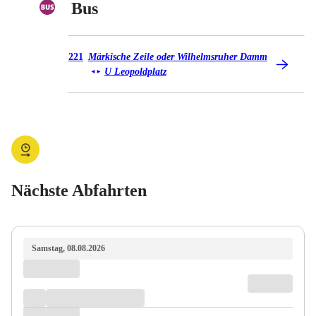
Bus
Bus 221
221
Märkische Zeile oder Wilhelmsruher Damm
U Leopoldplatz
◄
►
Nächste Abfahrten
Samstag, 08.08.2026