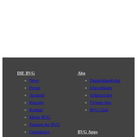
DIE BVG
Abo
News
Deutschlandticket
Presse
Umweltkarte
Vorstand
Schülerticket
Karriere
Firmen-Abo
Kontakt
BVG Club
Meine BVG
Satzung der BVG
Compliance
BVG Apps