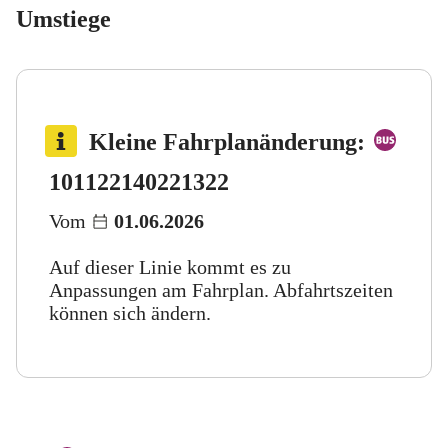
Umstiege
Bus 
Kleine Fahrplanänderung
:
Bus 122
Bus 140
Bus 221
Bus 322
101
122
140
221
322
Vom
01.06.2026
Auf dieser Linie kommt es zu
Anpassungen am Fahrplan. Abfahrtszeiten
können sich ändern.