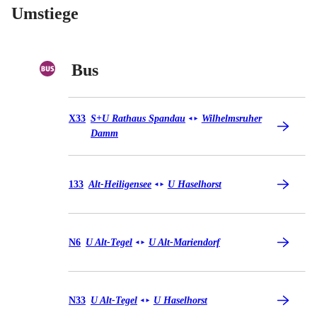
Umstiege
Bus
Bus X33
X33
S+U Rathaus Spandau
Wilhelmsruher
◄
►
Damm
Bus 133
133
Alt-Heiligensee
U Haselhorst
◄
►
Bus N6
N6
U Alt-Tegel
U Alt-Mariendorf
◄
►
Bus N33
N33
U Alt-Tegel
U Haselhorst
◄
►