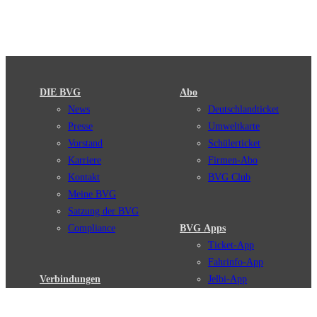
DIE BVG
Abo
News
Deutschlandticket
Presse
Umweltkarte
Vorstand
Schülerticket
Karriere
Firmen-Abo
Kontakt
BVG Club
Meine BVG
Satzung der BVG
Compliance
BVG Apps
Ticket-App
Fahrinfo-App
Verbindungen
Jelbi-App
Verbindungssuche
BVG Muva-App
Störungsmeldungen