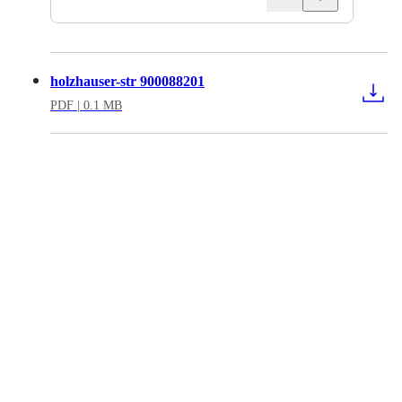
holzhauser-str 900088201
PDF
| 0.1 MB