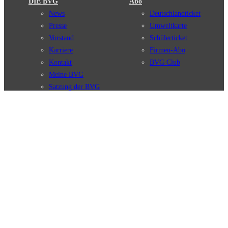
DIE BVG
Abo
News
Deutschlandticket
Presse
Umweltkarte
Vorstand
Schülerticket
Karriere
Firmen-Abo
Kontakt
BVG Club
Meine BVG
Satzung der BVG
Compliance
BVG Apps
Ticket-App
Fahrinfo-App
Verbindungen
Jelbi-App
Verbindungssuche
BVG Muva-App
Störungsmeldungen
Linienverläufe
Haltestellen
BVG Websites
Touristen Infos
#nachgefragt