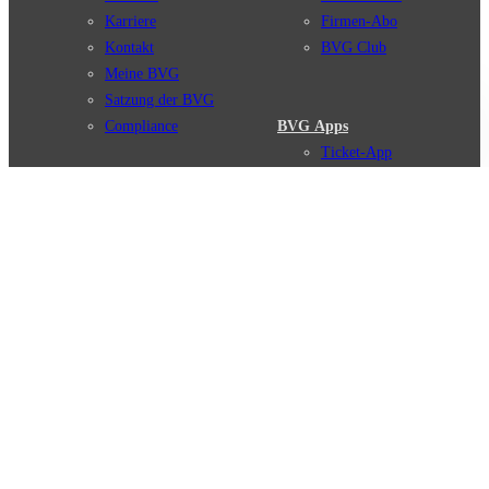
Karriere
Firmen-Abo
Kontakt
BVG Club
Meine BVG
Satzung der BVG
Compliance
BVG Apps
Ticket-App
Fahrinfo-App
Verbindungen
Jelbi-App
Verbindungssuche
BVG Muva-App
Störungsmeldungen
Linienverläufe
Haltestellen
BVG Websites
Touristen Infos
#nachgefragt
Tickets & Tarife
BVG Services
Preise
Leichte Sprache
Tarifübersicht
Gebärdensprache