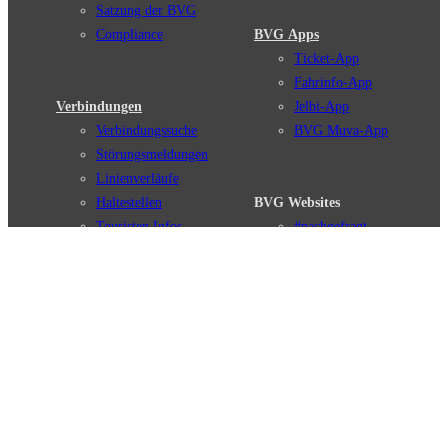
Satzung der BVG
Compliance
BVG Apps
Ticket-App
Fahrinfo-App
Verbindungen
Jelbi-App
Verbindungssuche
BVG Muva-App
Störungsmeldungen
Linienverläufe
Haltestellen
BVG Websites
Touristen Infos
#nachgefragt
Tickets & Tarife
BVG Services
Preise
Leichte Sprache
Tarifübersicht
Gebärdensprache
Tarifzonen
Social Media
Kaufoptionen
Newsletter
VBB-Tarif
BVG-Guthabenkarte