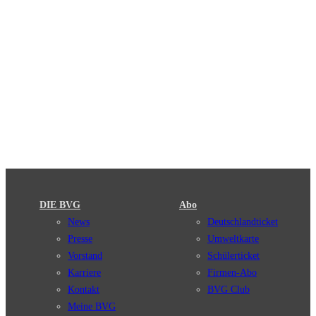
DIE BVG
Abo
News
Deutschlandticket
Presse
Umweltkarte
Vorstand
Schülerticket
Karriere
Firmen-Abo
Kontakt
BVG Club
Meine BVG