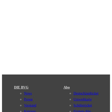
DIE BVG
Abo
News
Deutschlandticket
Presse
Umweltkarte
Vorstand
Schülerticket
Karriere
Firmen-Abo