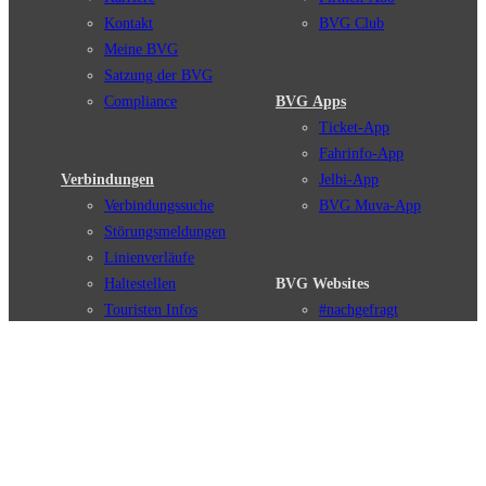
Kontakt
BVG Club
Meine BVG
Satzung der BVG
Compliance
BVG Apps
Ticket-App
Fahrinfo-App
Verbindungen
Jelbi-App
Verbindungssuche
BVG Muva-App
Störungsmeldungen
Linienverläufe
Haltestellen
BVG Websites
Touristen Infos
#nachgefragt
Tickets & Tarife
BVG Services
Preise
Leichte Sprache
Tarifübersicht
Gebärdensprache
Tarifzonen
Social Media