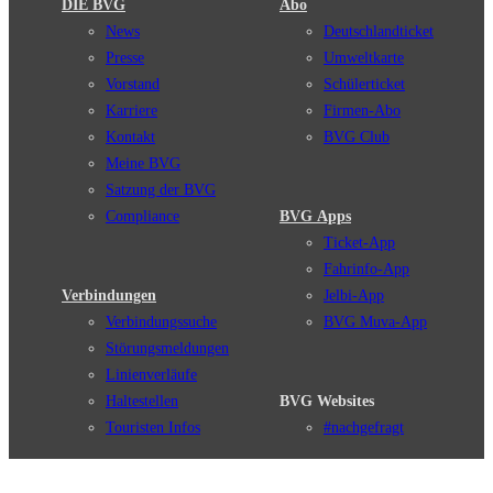
DIE BVG
Abo
News
Deutschlandticket
Presse
Umweltkarte
Vorstand
Schülerticket
Karriere
Firmen-Abo
Kontakt
BVG Club
Meine BVG
Satzung der BVG
Compliance
BVG Apps
Ticket-App
Fahrinfo-App
Verbindungen
Jelbi-App
Verbindungssuche
BVG Muva-App
Störungsmeldungen
Linienverläufe
Haltestellen
BVG Websites
Touristen Infos
#nachgefragt