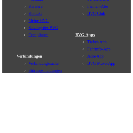
Karriere
Firmen-Abo
Kontakt
BVG Club
Meine BVG
Satzung der BVG
Compliance
BVG Apps
Ticket-App
Fahrinfo-App
Verbindungen
Jelbi-App
Verbindungssuche
BVG Muva-App
Störungsmeldungen
Linienverläufe
Haltestellen
BVG Websites
Touristen Infos
#nachgefragt
Tickets & Tarife
BVG Services
Preise
Leichte Sprache
Tarifübersicht
Gebärdensprache