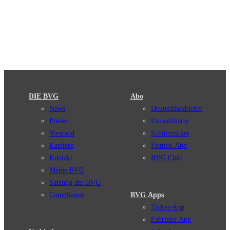
DIE BVG
Abo
News
Deutschlandticket
Presse
Umweltkarte
Vorstand
Schülerticket
Karriere
Firmen-Abo
Kontakt
BVG Club
Meine BVG
Satzung der BVG
Compliance
BVG Apps
Ticket-App
Fahrinfo-App