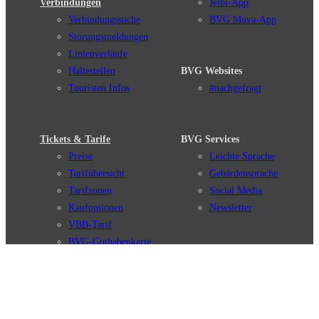
Verbindungen
Jelbi-App
Verbindungssuche
BVG Muva-App
Störungsmeldungen
Linienverläufe
Haltestellen
BVG Websites
Touristen Infos
#nachgefragt
Tickets & Tarife
BVG Services
Preise
Leichte Sprache
Tarifübersicht
Gebärdensprache
Tarifzonen
Social Media
Kaufoptionen
Newsletter
VBB-Tarif
BVG-Guthabenkarte
Weil wir dich lieben