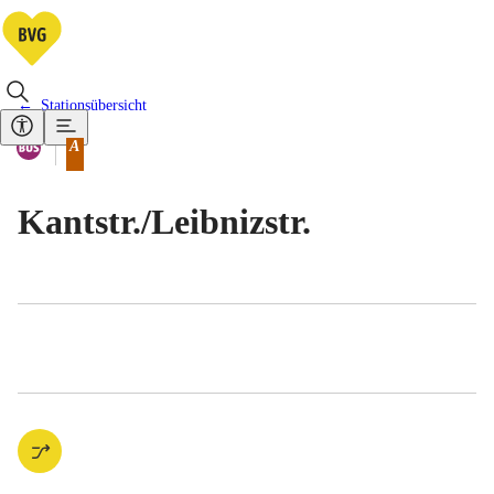
Stationsübersicht
Vorhandene Verkehrsmittel
Bus
A
Tarifbereich Berlin Teilbereich
Kantstr./​Leibnizstr.