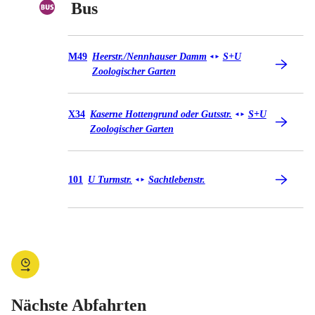
Bus
Bus M49
M49
Heerstr./​Nennhauser Damm
S+U
◄
►
Zoologischer Garten
Bus X34
X34
Kaserne Hottengrund oder Gutsstr.
S+U
◄
►
Zoologischer Garten
Bus 101
101
U Turmstr.
Sachtlebenstr.
◄
►
Nächste Abfahrten