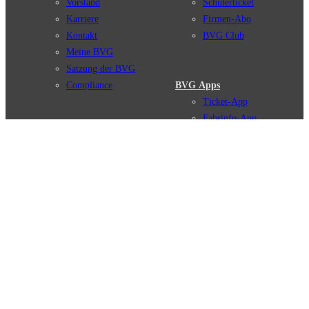
Vorstand
Schülerticket
Karriere
Firmen-Abo
Kontakt
BVG Club
Meine BVG
Satzung der BVG
Compliance
BVG Apps
Ticket-App
Fahrinfo-App
Verbindungen
Jelbi-App
Verbindungssuche
BVG Muva-App
Störungsmeldungen
Linienverläufe
Haltestellen
BVG Websites
Touristen Infos
#nachgefragt
Tickets & Tarife
BVG Services
Preise
Leichte Sprache
Tarifübersicht
Gebärdensprache