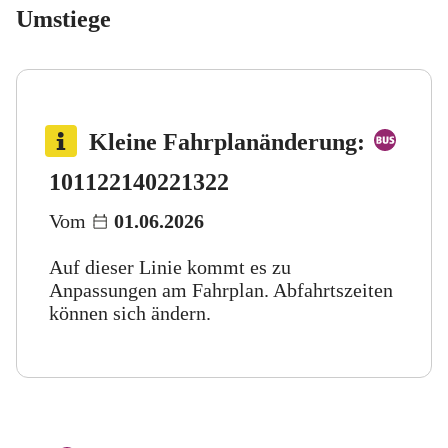
Umstiege
Bus 
Kleine Fahrplanänderung
:
Bus 122
Bus 140
Bus 221
Bus 322
101
122
140
221
322
Vom
01.06.2026
Auf dieser Linie kommt es zu
Anpassungen am Fahrplan. Abfahrtszeiten
können sich ändern.