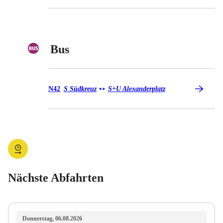
Bus
Bus N42
N42
S Südkreuz
S+U Alexanderplatz
◄
►
Nächste Abfahrten
Donnerstag, 06.08.2026