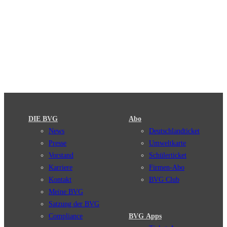
DIE BVG
Abo
News
Deutschlandticket
Presse
Umweltkarte
Vorstand
Schülerticket
Karriere
Firmen-Abo
Kontakt
BVG Club
Meine BVG
Satzung der BVG
Compliance
BVG Apps