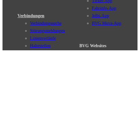
Ticket-App
Fahrinfo-App
Verbindungen
Jelbi-App
Verbindungssuche
BVG Muva-App
Störungsmeldungen
Linienverläufe
Haltestellen
BVG Websites
Touristen Infos
#nachgefragt
Tickets & Tarife
BVG Services
Preise
Leichte Sprache
Tarifübersicht
Gebärdensprache
Tarifzonen
Social Media
Kaufoptionen
Newsletter
VBB-Tarif
BVG-Guthabenkarte