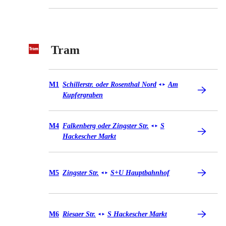
Tram
Tram M1
M1
Schillerstr. oder Rosenthal Nord
Am
◄
►
Kupfergraben
Tram M4
M4
Falkenberg oder Zingster Str.
S
◄
►
Hackescher Markt
Tram M5
M5
Zingster Str.
S+U Hauptbahnhof
◄
►
Tram M6
M6
Riesaer Str.
S Hackescher Markt
◄
►