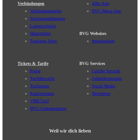
Verbindungen
Jelbi-App
Verbindungssuche
BVG Muva-App
Störungsmeldungen
Linienverläufe
Haltestellen
BVG Websites
Touristen Infos
#nachgefragt
Tickets & Tarife
BVG Services
Preise
Leichte Sprache
Tarifübersicht
Gebärdensprache
Tarifzonen
Social Media
Kaufoptionen
Newsletter
VBB-Tarif
BVG-Guthabenkarte
Weil wir dich lieben