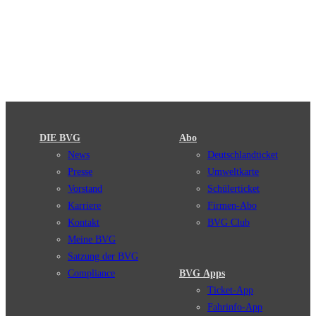
DIE BVG
Abo
News
Deutschlandticket
Presse
Umweltkarte
Vorstand
Schülerticket
Karriere
Firmen-Abo
Kontakt
BVG Club
Meine BVG
Satzung der BVG
Compliance
BVG Apps
Ticket-App
Fahrinfo-App