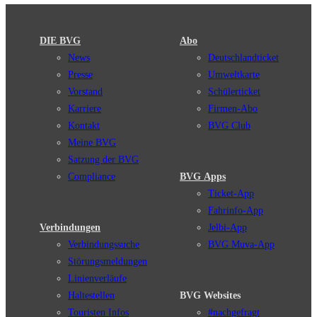
DIE BVG
Abo
News
Deutschlandticket
Presse
Umweltkarte
Vorstand
Schülerticket
Karriere
Firmen-Abo
Kontakt
BVG Club
Meine BVG
Satzung der BVG
Compliance
BVG Apps
Ticket-App
Fahrinfo-App
Verbindungen
Jelbi-App
Verbindungssuche
BVG Muva-App
Störungsmeldungen
Linienverläufe
Haltestellen
BVG Websites
Touristen Infos
#nachgefragt