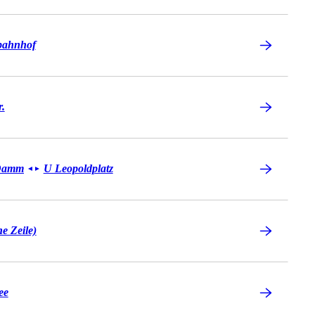
bahnhof
r.
 Damm
U Leopoldplatz
◄
►
e Zeile)
ee