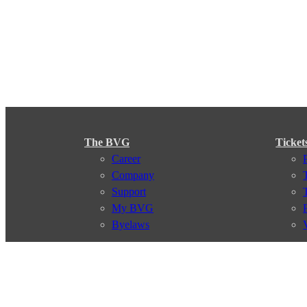
The BVG
Ticket
Career
Company
Support
My BVG
Byelaws
Connections
Subscr
Connection search
Traffic news