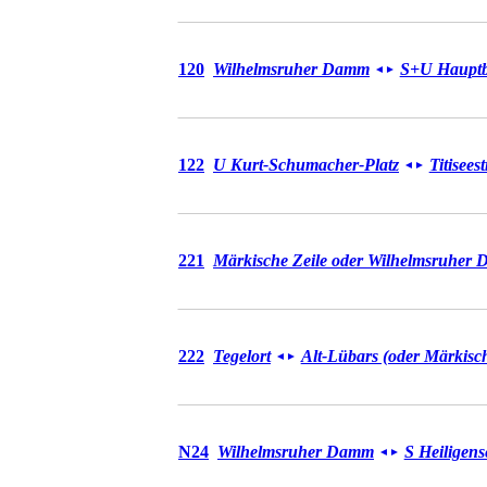
Bus 120
120
Wilhelmsruher Damm
S+U Haupt
◄
►
Bus 122
122
U Kurt-Schumacher-Platz
Titiseest
◄
►
Bus 221
221
Märkische Zeile oder Wilhelmsruher
Bus 222
222
Tegelort
Alt-Lübars (oder Märkisch
◄
►
Bus N24
N24
Wilhelmsruher Damm
S Heiligens
◄
►