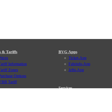
s & Tariffs
BVG Apps
Prices
Ticket-App
Tariff Information
Fahrinfo-App
Tariff Zones
Jelbi-App
Purchase Options
VBB Tariff
Services
BVG Newsletter
iptions
Deutschland Ticket
VBB-Eco Card